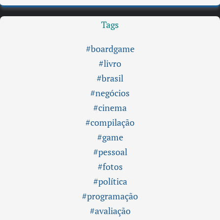
Tags
#boardgame
#livro
#brasil
#negócios
#cinema
#compilação
#game
#pessoal
#fotos
#política
#programação
#avaliação