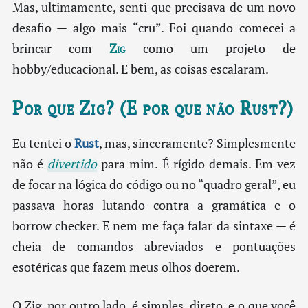
Mas, ultimamente, senti que precisava de um novo
desafio — algo mais “cru”. Foi quando comecei a
brincar com
Zig
como um projeto de
hobby/educacional. E bem, as coisas escalaram.
Por que Zig? (E por que não Rust?)
Eu tentei o
Rust
, mas, sinceramente? Simplesmente
não é
divertido
para mim. É rígido demais. Em vez
de focar na lógica do código ou no “quadro geral”, eu
passava horas lutando contra a gramática e o
borrow checker. E nem me faça falar da sintaxe — é
cheia de comandos abreviados e pontuações
esotéricas que fazem meus olhos doerem.
O Zig, por outro lado, é simples, direto, e o que você