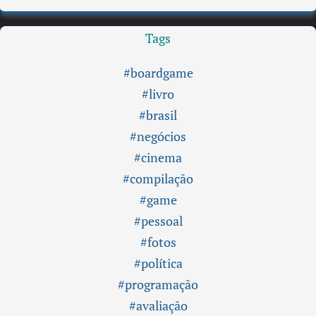
Tags
#boardgame
#livro
#brasil
#negócios
#cinema
#compilação
#game
#pessoal
#fotos
#política
#programação
#avaliação