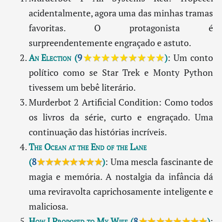
acidentalmente, agora uma das minhas tramas
favoritas. O protagonista é
surpreendentemente engraçado e astuto.
An Election
(
9
★★★★★★★★★
)
: Um conto
político como se Star Trek e Monty Python
tivessem um bebê literário.
Murderbot 2 Artificial Condition: Como todos
os livros da série, curto e engraçado. Uma
continuação das histórias incríveis.
The Ocean at the End of the Lane
(
8
★★★★★★★★
)
: Uma mescla fascinante de
magia e memória. A nostalgia da infância dá
uma reviravolta caprichosamente inteligente e
maliciosa.
How I Proposed to My Wife
(
8
★★★★★★★★
)
: