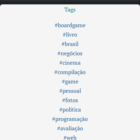
Tags
#boardgame
#livro
#brasil
#negócios
#cinema
#compilação
#game
#pessoal
#fotos
#política
#programação
#avaliação
#web