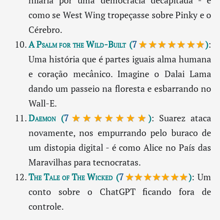
hilária por uma democracia decapitada - é
como se West Wing tropeçasse sobre Pinky e o
Cérebro.
A Psalm for the Wild-Built
(
7
★★★★★★★
)
:
Uma história que é partes iguais alma humana
e coração mecânico. Imagine o Dalai Lama
dando um passeio na floresta e esbarrando no
Wall-E.
Daemon
(
7
★★★★★★★
)
: Suarez ataca
novamente, nos empurrando pelo buraco de
um distopia digital - é como Alice no País das
Maravilhas para tecnocratas.
The Tale of The Wicked
(
7
★★★★★★★
)
: Um
conto sobre o ChatGPT ficando fora de
controle.