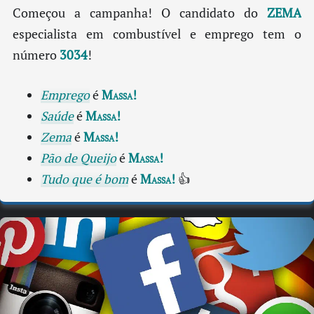
Começou a campanha! O candidato do
ZEMA
especialista em combustível e emprego tem o
número
3034
!
Emprego
é
Massa!
Saúde
é
Massa!
Zema
é
Massa!
Pão de Queijo
é
Massa!
Tudo que é bom
é
Massa!
👍