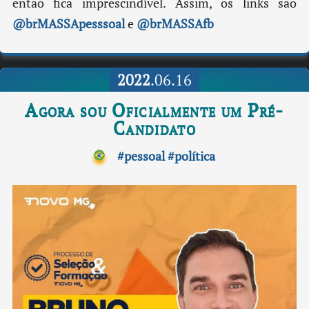
então fica imprescindível. Assim, os links são
@brMASSApesssoal
e
@brMASSAfb
2022
.06.16
Agora sou Oficialmente um Pré-
Candidato
#pessoal
#política