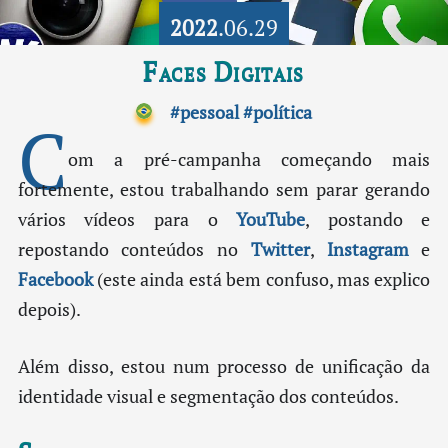
2022
.06.29
Faces Digitais
#pessoal
#política
C
om a pré-campanha começando mais
fortemente, estou trabalhando sem parar gerando
vários vídeos para o
YouTube
, postando e
repostando conteúdos no
Twitter
,
Instagram
e
Facebook
(este ainda está bem confuso, mas explico
depois).
Além disso, estou num processo de unificação da
identidade visual e segmentação dos conteúdos.