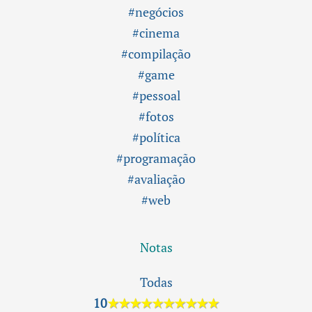
#negócios
#cinema
#compilação
#game
#pessoal
#fotos
#política
#programação
#avaliação
#web
Notas
Todas
10
★★★★★★★★★★